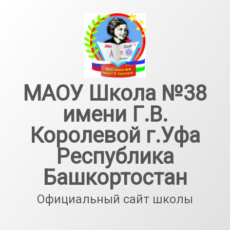
Перейти
к
содержимому
МАОУ Школа №38
имени Г.В.
Королевой г.Уфа
Республика
Башкортостан
Официальный сайт школы
Тел: