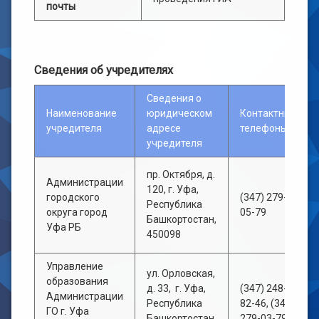
почты
Сведения об учредителях
Сведения о
Наименование
юридическом
Контактные
учредителя
адресе
телефоны
учредителя
пр. Октября, д.
Администрации
120, г. Уфа,
городского
(347) 279-
Республика
округа город
05-79
Башкортостан,
Уфа РБ
450098
Управление
ул. Орловская,
образования
д. 33, г. Уфа,
(347) 248-
Администрации
Республика
82-46, (347)
ГО г. Уфа
Башкортостан,
279-03-79