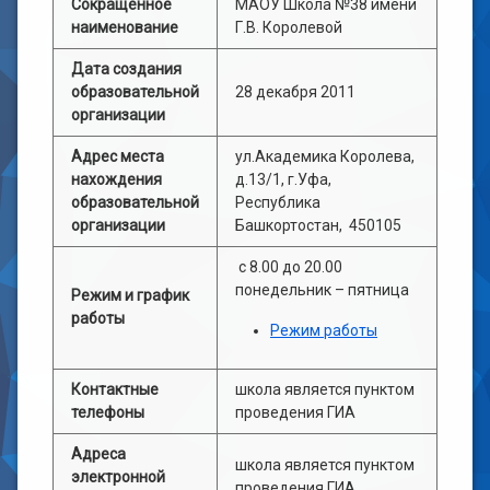
Сокращенное
МАОУ Школа №38 имени
наименование
Г.В. Королевой
Дата создания
образовательной
28 декабря 2011
организации
Адрес места
ул.Академика Королева,
нахождения
д.13/1, г.Уфа,
образовательной
Республика
организации
Башкортостан, 450105
с 8.00 до 20.00
понедельник – пятница
Режим и график
работы
Режим работы
Контактные
школа является пунктом
телефоны
проведения ГИА
Адреса
школа является пунктом
электронной
проведения ГИА