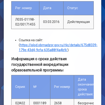
Скан
Рег. номер
Дата
Статус
доку
Л035-01198-
03.03.2016
Действующая
Фай
02/00171455
Ссылка на сайт:
(
https://islod.obrnadzor.gov.ru/rlic/details/675d8339-
179e-43d4-9cfa-635a88f4a4b9/
)
Информация о сроке действия
государственной аккредитации
образовательной программы
Дата
окончания
Серия:
№
Рег.номер
С
срока
действия:
02А02
0001189
2658
бессрочно
ф