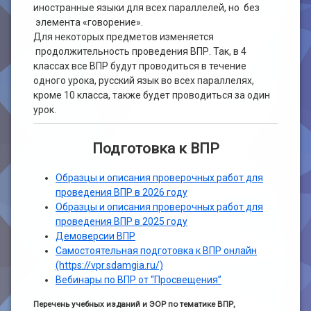
иностранные языки для всех параллелей, но без
элемента «говорение».
Для некоторых предметов изменяется
продолжительность проведения ВПР. Так, в 4
классах все ВПР будут проводиться в течение
одного урока, русский язык во всех параллелях,
кроме 10 класса, также будет проводиться за один
урок.
Подготовка к ВПР
Образцы и описания проверочных работ для
проведения ВПР в 2026 году
Образцы и описания проверочных работ для
проведения ВПР в 2025 году
Демоверсии ВПР
Самостоятельная подготовка к ВПР онлайн
(https://vpr.sdamgia.ru/)
Вебинары по ВПР от “Просвещения”
Перечень учебных изданий и ЭОР по тематике ВПР,