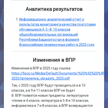
Аналитика результатов
Информационно-аналитический отчет о
результатах мониторинга качества подготовки
обучающихся 4, 5–8, 10 классов
общеобразовательных организаций
Республики Башкортостан в формате
Всероссийских проверочных работ в 2025 году
Изменения в ВПР
Изменения в ВПР в 2025 году ссылка:
https://fioco.ru/Media/Default/Documents/%D0%92%D0%9F
2025/Izmeneniya_obrazets_2025.pdf
Так, с 2025 году ВПР будут проводиться и в 10
классах, а в 9 и 11 классах ВПР не будет.
В ВПР появятся новые предметы: литературное
чтение в 4 классе, литература в 5-8 и 10 классах,
информатика в 7 и 8 классах; в ВПР возвращаются