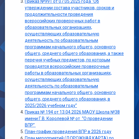
Приказ №991 от 07.05.2025 года “Об
утверждении состава участников, сроков и
продолжительности проведения
всероссийских проверочных работ в
образовательных организациях,
осуществляющих образовательную
деятельность по образовательным
программам начального общего, основного
общего, среднего общего образования, а также
перечня учебных предметов, по которым
проводятся всероссийские проверочные
работы в образовательных организациях,
осуществляющих образовательную
деятельность по образовательным
программам начального общего, основного
общего, среднего общего образования, в
2025/2026 учебном году”
Приказ № 194 от 13.04.2026 МАОУ Школа №38
имени Г.В. Королевой № от “О проведении
ВПР”
План-график проведения ВПР в 2026 году
План мероприятий (ДОРОЖНАЯ КАРТА) по