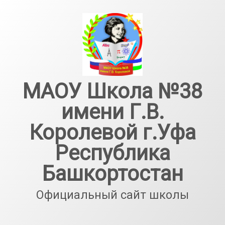
Перейти
к
содержимому
МАОУ Школа №38
имени Г.В.
Королевой г.Уфа
Республика
Башкортостан
Официальный сайт школы
Тел: