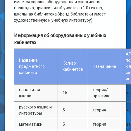
имеется хорошо оборудованная спортивная
площадка, пришкольный участок в 1.0 гектар,
школьная библиотека (фонд библиотеки имеет
художественную и учебную литературу).
Информация об оборудованных учебных
кабинетах
АР
Название
по
Кол-во
предметного
Назначение
к 
кабинетов
кабинета
се
ин
начальная
теория/
15
да
школа
практика
русского языка и
5
теория
да
литературы
математики
5
теория
да