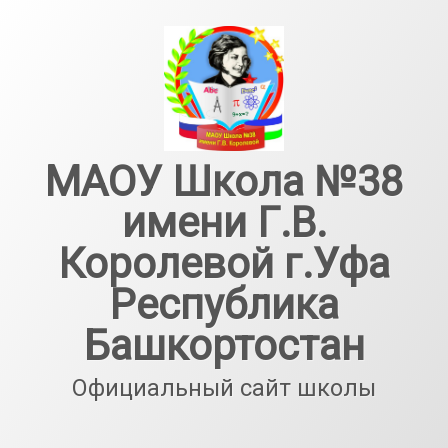
Перейти
к
содержимому
МАОУ Школа №38
имени Г.В.
Королевой г.Уфа
Республика
Башкортостан
Официальный сайт школы
Тел: