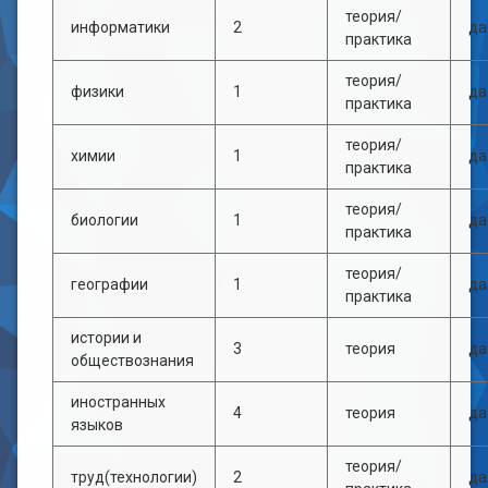
теория/
информатики
2
да
практика
теория/
физики
1
да
практика
теория/
химии
1
да
практика
теория/
биологии
1
да
практика
теория/
географии
1
да
практика
истории и
3
теория
да
обществознания
иностранных
4
теория
да
языков
теория/
труд(технологии)
2
да