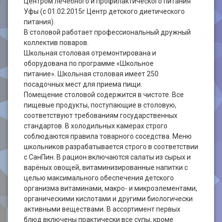
Центром лечебного и профилактического питания
Уфы (с 01.02.2015г Центр детского диетического
питания).
В столовой работает профессиональный дружный
коллектив поваров.
Школьная столовая отремонтирована и
оборудована по программе «Школьное
питание». Школьная столовая имеет 250
посадочных мест для приема пищи.
Помещение столовой содержится в чистоте. Все
пищевые продукты, поступающие в столовую,
соответствуют требованиям государственных
стандартов. В холодильных камерах строго
соблюдаются правила товарного соседства. Меню
школьников разрабатывается строго в соответствии
с СанПин. В рацион включаются салаты из сырых и
варёных овощей, витаминизированные напитки с
целью максимального обеспечения детского
организма витаминами, макро- и микроэлементами,
органическими кислотами и другими биологически
активными веществами. В ассортимент первых
блюд включены практически все супы, кроме