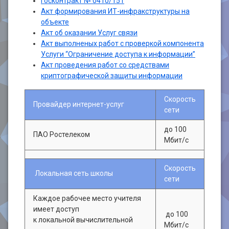
Госконтракт № 0410/151
Акт формирования ИТ-инфракструктуры на
объекте
Акт об оказании Услуг связи
Акт выполненых работ с проверкой компонента
Услуги “Ограничение доступа к информации”
Акт проведения работ со средствами
криптографической защиты информации
Скорость
Провайдер интернет-услуг
сети
до 100
ПАО Ростелеком
Мбит/с
Скорость
Локальная сеть школы
сети
Каждое рабочее место учителя
имеет доступ
до 100
к локальной вычислительной
Мбит/с