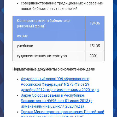
совершенствование традиционных и освоение
новых библиотечных технологий
Количество книг в библиотеке
18436
(книжный фонд)
из них:
учебники
15135
художественная литература
3301
Нормативные документы о библиотечном деле
Федеральный закон “Об образовании в
Российской Федерации” N 273-ФЗ от 29
декабря 2012 года с изменениями 2020 года
Закон Об образовании в Республике
Башкортостан №696-з от 01 июля 2013 (с
изменениями на 02 июля 2020 года)
Приказ Министерства просвещения Российской