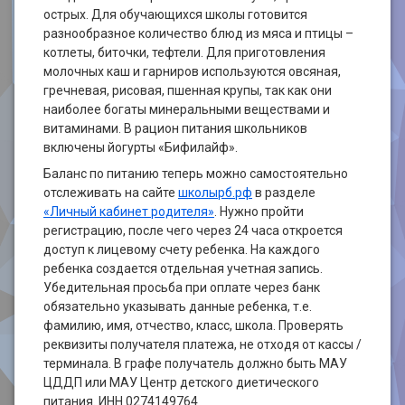
острых. Для обучающихся школы готовится
разнообразное количество блюд из мяса и птицы –
котлеты, биточки, тефтели. Для приготовления
молочных каш и гарниров используются овсяная,
гречневая, рисовая, пшенная крупы, так как они
наиболее богаты минеральными веществами и
витаминами. В рацион питания школьников
включены йогурты «Бифилайф».
Баланс по питанию теперь можно самостоятельно
отслеживать на сайте
школырб.рф
в разделе
«Личный кабинет родителя»
. Нужно пройти
регистрацию, после чего через 24 часа откроется
доступ к лицевому счету ребенка. На каждого
ребенка создается отдельная учетная запись.
Убедительная просьба при оплате через банк
обязательно указывать данные ребенка, т.е.
фамилию, имя, отчество, класс, школа. Проверять
реквизиты получателя платежа, не отходя от кассы /
терминала. В графе получатель должно быть МАУ
ЦДДП или МАУ Центр детского диетического
питания. ИНН 0274149764